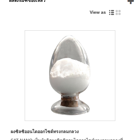
ผลิตภัณฑ์ของเหลว
View as
ผงซิลซิออนไดออกไซด์ทรงกลมกลวง