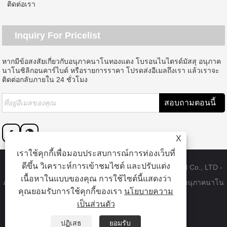
ติดต่อเรา
Inquiry For Pricelist
หากมีข้อสงสัยเกี่ยวกับอนุภาคนาโนทองแดง โบรอนไนไตรด์มัสสุ อนุภาค
นาโนซิลิกอนคาร์ไบด์ หรือรายการราคา โปรดส่งอีเมลถึงเรา แล้วเราจะ
ติดต่อกลับภายใน 24 ชั่วโมง
X
เราใช้คุกกี้เพื่อมอบประสบการณ์การท่องเว็บที่
ดีขึ้น วิเคราะห์การเข้าชมไซต์ และปรับแต่ง
ลิขสิทธิ์ © 2023 Dongguan SAT nano technology material Co., LTD -
เนื้อหาในแบบของคุณ การใช้ไซต์นี้แสดงว่า
อนุภาคนาโนทองแดงของจีน, โบรอนไนไตรด์มัสสุ, โรงงานอนุภาคนาโน
คุณยอมรับการใช้คุกกี้ของเรา
นโยบายความ
ซิลิคอนคาร์ไบด์ - สงวนลิขสิทธิ์
เป็นส่วนตัว
ลิงค์
Sitemap
RSS
XML
Privacy Policy
ปฏิเสธ
ยอมรับ