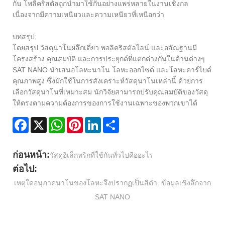
กัน โพลีคริสตัลถูกนำมาใช้กันอย่างแพร่หลายในงานเชิงกล
เนื่องจากมีความเหนียวและความเหนียวที่เหนือกว่า
บทสรุป:
โดยสรุป วัสดุนาโนผลึกเดี่ยว พอลิคริสตัลไลน์ และอสัณฐานมี
โครงสร้าง คุณสมบัติ และการประยุกต์ที่แตกต่างกันในด้านต่างๆ
SAT NANO นำเสนอโลหะนาโน โลหะออกไซด์ และโลหะคาร์ไบด์
คุณภาพสูง ซึ่งมักใช้ในการสังเคราะห์วัสดุนาโนเหล่านี้ ด้วยการ
เลือกวัสดุนาโนที่เหมาะสม นักวิจัยสามารถปรับคุณสมบัติของวัสดุ
ให้ตรงตามความต้องการของการใช้งานเฉพาะของพวกเขาได้
Facebook
X
WhatsApp
Pinterest
LinkedIn
Share
ก่อนหน้า:
วัสดุอิเล็กทริกที่ใช้กันทั่วไปคืออะไร
ต่อไป:
เหตุใดอนุภาคนาโนของโลหะจึงปรากฏเป็นสีดำ: ข้อมูลเชิงลึกจาก
SAT NANO