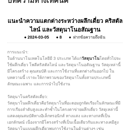
บทความทางเทคนิค
แนะนำความแตกต่างระหว่างผลึกเดี่ยว คริสตัล
ไลน์ และวัสดุนาโนอสัณฐาน
●
2024-03-05
●
8
●
ฝากข้อความถึงฉัน
การแนะนำ:
ในด้านนาโนเทคโนโลยีมี 3 ประเภท ได้แก่
วัสดุนาโน
โดยทั่วไปจะ
ใช้ผลึกเดี่ยว โพลีคริสตัลไลน์ และวัสดุนาโนอสัณฐาน วัสดุเหล่านี้
มีโครงสร้าง คุณสมบัติ และการใช้งานที่แตกต่างกันออกไป ใน
บทความนี้ เราจะให้ภาพรวมของวัสดุนาโนทั้งสามประเภทนี้
ลักษณะเฉพาะ และการนำไปใช้งาน
วัสดุนาโนคริสตัลเดี่ยว:
วัสดุนาโนผลึกเดี่ยวคือวัสดุนาโนที่อะตอมถูกจัดเรียงในลักษณะที่มี
การเรียงลำดับสูงและทำซ้ำในโครงตาข่ายผลึกเดี่ยว วัสดุเหล่านี้
แสดงคุณสมบัติทางอิเล็กทรอนิกส์ ทางแสง และทางกลที่เป็น
เอกลักษณ์ เนื่องจากมีโครงสร้างที่เป็นเนื้อเดียวกันและทางเคมีสูง
วัสดุนาโนแบบผลึกเดี่ยวพบการใช้งานในด้านต่างๆ เช่น