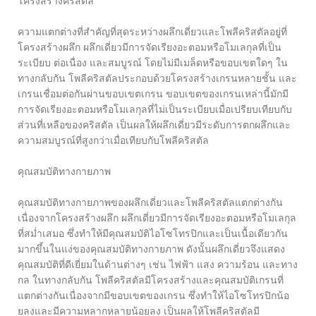
โครงสร้างคริสตัล
ความแตกต่างที่สำคัญที่สุดระหว่างผลึกเดี่ยวและโพลีคริสตัลอยู่ที่
โครงสร้างผลึก ผลึกเดี่ยวมีการจัดเรียงอะตอมหรือโมเลกุลที่เป็น
ระเบียบ ต่อเนื่อง และสมบูรณ์ โดยไม่มีเมล็ดหรือขอบเขตใดๆ ใน
ทางกลับกัน โพลีคริสตัลประกอบด้วยโครงสร้างเกรนหลายชั้น และ
เกรนเชื่อมต่อกันผ่านขอบเขตเกรน ขอบเขตของเกรนเหล่านี้มักมี
การจัดเรียงอะตอมหรือโมเลกุลที่ไม่เป็นระเบียบเมื่อเปรียบเทียบกับ
ส่วนที่เหลือของคริสตัล เป็นผลให้ผลึกเดี่ยวมีระดับการตกผลึกและ
ความสมบูรณ์ที่สูงกว่าเมื่อเทียบกับโพลีคริสตัล
คุณสมบัติทางกายภาพ
คุณสมบัติทางกายภาพของผลึกเดี่ยวและโพลีคริสตัลแตกต่างกัน
เนื่องจากโครงสร้างผลึก ผลึกเดี่ยวมีการจัดเรียงอะตอมหรือโมเลกุล
ที่สม่ำเสมอ ซึ่งทำให้มีคุณสมบัติไอโซโทรปิกและเป็นเนื้อเดียวกัน
มากขึ้นในแง่ของคุณสมบัติทางกายภาพ ดังนั้นผลึกเดี่ยวจึงแสดง
คุณสมบัติที่ดีเยี่ยมในด้านต่างๆ เช่น ไฟฟ้า แสง ความร้อน และทาง
กล ในทางกลับกัน โพลีคริสตัลมีโครงสร้างและคุณสมบัติเกรนที่
แตกต่างกันเนื่องจากมีขอบเขตของเกรน ซึ่งทำให้ไอโซโทรปิกน้อ
ยลงและมีความหลากหลายน้อยลง เป็นผลให้โพลีคริสตัลมี