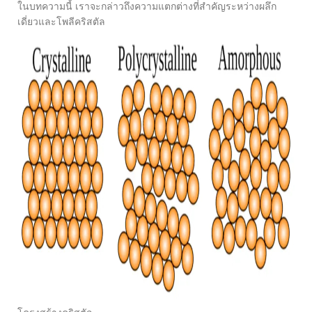
ในบทความนี้ เราจะกล่าวถึงความแตกต่างที่สำคัญระหว่างผลึก
เดี่ยวและโพลีคริสตัล