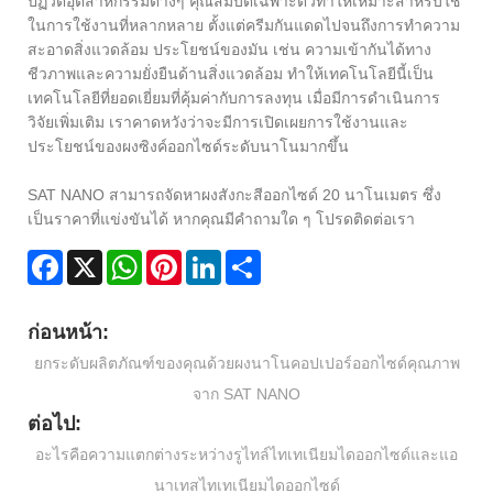
ปฏิวัติอุตสาหกรรมต่างๆ คุณสมบัติเฉพาะตัวทำให้เหมาะสำหรับใช้
ในการใช้งานที่หลากหลาย ตั้งแต่ครีมกันแดดไปจนถึงการทำความ
สะอาดสิ่งแวดล้อม ประโยชน์ของมัน เช่น ความเข้ากันได้ทาง
ชีวภาพและความยั่งยืนด้านสิ่งแวดล้อม ทำให้เทคโนโลยีนี้เป็น
เทคโนโลยีที่ยอดเยี่ยมที่คุ้มค่ากับการลงทุน เมื่อมีการดำเนินการ
วิจัยเพิ่มเติม เราคาดหวังว่าจะมีการเปิดเผยการใช้งานและ
ประโยชน์ของผงซิงค์ออกไซด์ระดับนาโนมากขึ้น
SAT NANO สามารถจัดหาผงสังกะสีออกไซด์ 20 นาโนเมตร ซึ่ง
เป็นราคาที่แข่งขันได้ หากคุณมีคำถามใด ๆ โปรดติดต่อเรา
Facebook
X
WhatsApp
Pinterest
LinkedIn
Share
ก่อนหน้า:
ยกระดับผลิตภัณฑ์ของคุณด้วยผงนาโนคอปเปอร์ออกไซด์คุณภาพ
จาก SAT NANO
ต่อไป:
อะไรคือความแตกต่างระหว่างรูไทล์ไทเทเนียมไดออกไซด์และแอ
นาเทสไทเทเนียมไดออกไซด์