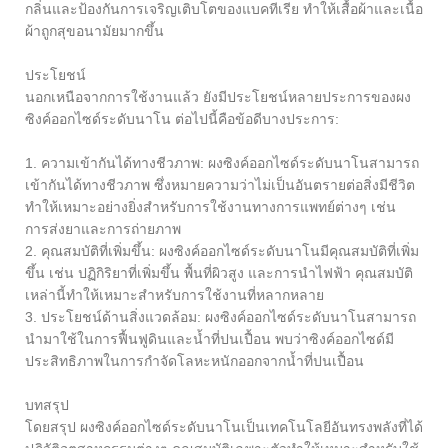
กลิ่นและป้องกันการเจริญเติบโตของแบคทีเรีย ทำให้เสื้อผ้าและเนื้อ
ผ้าถูกสุขอนามัยมากขึ้น
ประโยชน์
นอกเหนือจากการใช้งานแล้ว ยังมีประโยชน์หลายประการของผง
ซิงค์ออกไซด์ระดับนาโน ต่อไปนี้คือข้อดีบางประการ:
1. ความเข้ากันได้ทางชีวภาพ: ผงซิงค์ออกไซด์ระดับนาโนสามารถ
เข้ากันได้ทางชีวภาพ ซึ่งหมายความว่าไม่เป็นอันตรายต่อสิ่งมีชีวิต
ทำให้เหมาะอย่างยิ่งสำหรับการใช้งานทางการแพทย์ต่างๆ เช่น
การส่งยาและการถ่ายภาพ
2. คุณสมบัติที่เพิ่มขึ้น: ผงซิงค์ออกไซด์ระดับนาโนมีคุณสมบัติที่เพิ่ม
ขึ้น เช่น ปฏิกิริยาที่เพิ่มขึ้น พื้นที่ผิวสูง และการนำไฟฟ้า คุณสมบัติ
เหล่านี้ทำให้เหมาะสำหรับการใช้งานที่หลากหลาย
3. ประโยชน์ด้านสิ่งแวดล้อม: ผงซิงค์ออกไซด์ระดับนาโนสามารถ
นำมาใช้ในการฟื้นฟูดินและน้ำที่ปนเปื้อน พบว่าซิงค์ออกไซด์มี
ประสิทธิภาพในการกำจัดโลหะหนักออกจากน้ำที่ปนเปื้อน
บทสรุป
โดยสรุป ผงซิงค์ออกไซด์ระดับนาโนเป็นเทคโนโลยีอันทรงพลังที่ได้