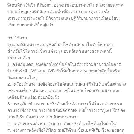
พิเศษที่ทำให้เป็นที่ต้องการอย่างมาก อนุภาคนาโนต่างจากอนุภาค
ขนาดใหญ่ตรงที่มีอัตราส่วนพื้นที่ผิวต่อปริมาตรสูงกว่า ซึ่ง
หมายความว่าพวกมันมีกิจกรรมและปฏิกิริยามากกว่าเมื่อเปรียบ
เทียบกับพวกมันที่ใหญ่กว่า
การใช้งาน
คุณสมบัติเฉพาะของผงซิงค์ออกไซด์ระดับนาโนทำให้เหมาะ
สำหรับใช้ในการใช้งานต่างๆ แอปพลิเคชันบางส่วนเหล่านี้
ประกอบด้วย:
1. ครีมกันแดด: ซิงค์ออกไซด์ขึ้นชื่อในเรื่องความสามารถในการ
ป้องกันรังสี UVA และ UVB ทำให้เป็นส่วนประกอบสำคัญในครีม
กันแดดส่วนใหญ่
2. เครื่องสำอาง: ผงซิงค์ออกไซด์เป็นส่วนผสมทั่วไปในเครื่องสำอาง
เช่น รองพื้น บลัชออน และอายแชโดว์ ช่วยให้ผิวเรียบเนียนและ
เคลือบด้านพร้อมทั้งปกป้องผิว
3. บรรจุภัณฑ์อาหาร: ผงซิงค์ออกไซด์สามารถใช้ในอุตสาหกรรม
อาหารเพื่อยืดอายุการเก็บของผลิตภัณฑ์ ยับยั้งการเจริญเติบโตของ
แบคทีเรีย ป้องกันการเน่าเสียของอาหาร
4. อุตสาหกรรมสิ่งทอ: สามารถเติมผงซิงค์ออกไซด์ลงในผ้าใน
ระหว่างการผลิตเพื่อให้มีคุณสมบัติต้านเชื้อแบคทีเรีย ซึ่งจะช่วยลด